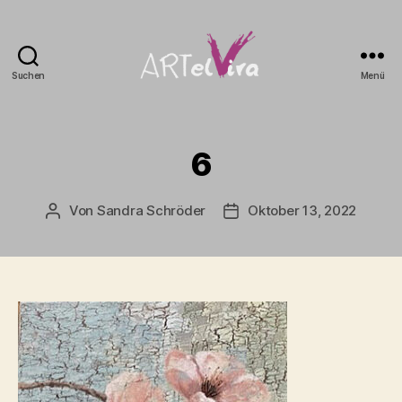
Suchen
Menü
artElvira
6
Von
Sandra Schröder
Oktober 13, 2022
Beitragsautor
Beitragsdatum