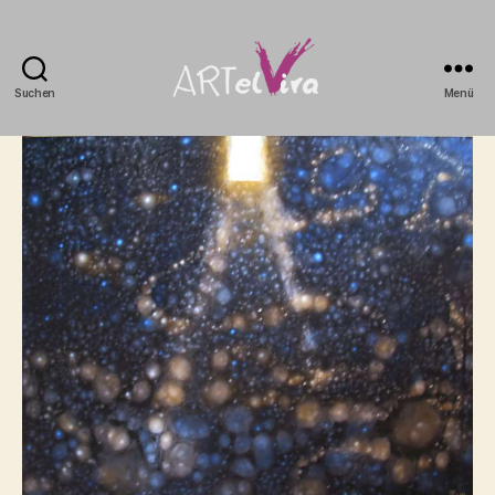
Suchen
Menü
artElvira