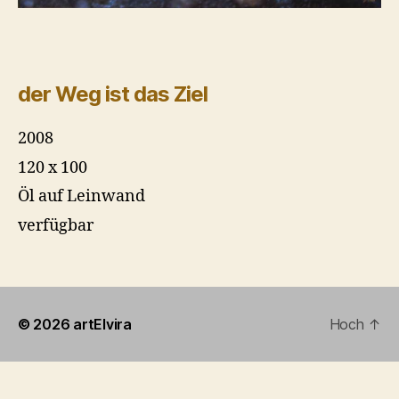
der Weg ist das Ziel
2008
120 x 100
Öl auf Leinwand
verfügbar
© 2026
artElvira
Hoch
↑