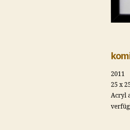
komi
2011
25 x 2
Acryl 
verfü