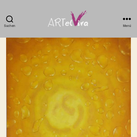
Suchen
Menü
artElvira