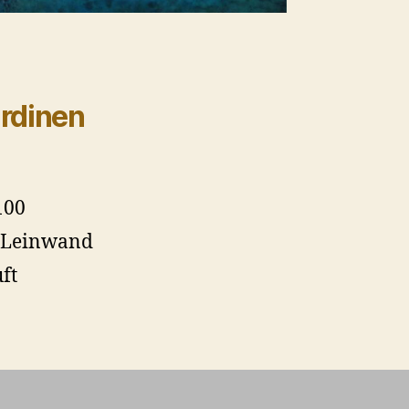
rdinen
100
f Leinwand
ft