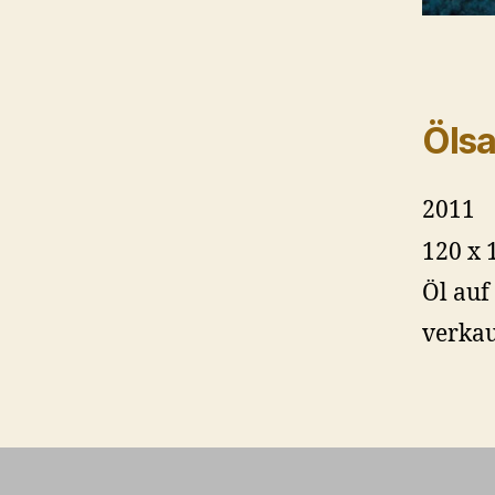
Ölsa
2011
120 x 
Öl au
verkau