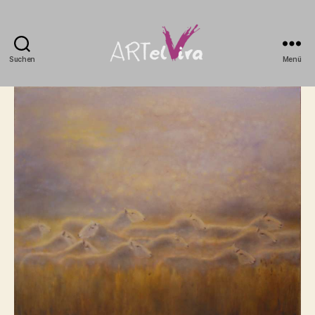
Suchen
Menü
artElvira