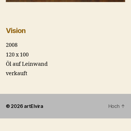
Vision
2008
120 x 100
Öl auf Leinwand
verkauft
© 2026
artElvira
Hoch
↑