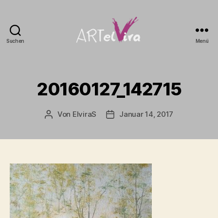
Suchen
Menü
artElvira
20160127_142715
Von
ElviraS
Januar 14, 2017
Beitragsautor
Beitragsdatum