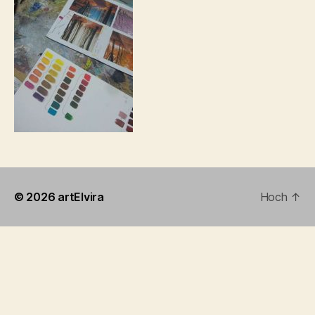
© 2026
artElvira
Hoch
↑