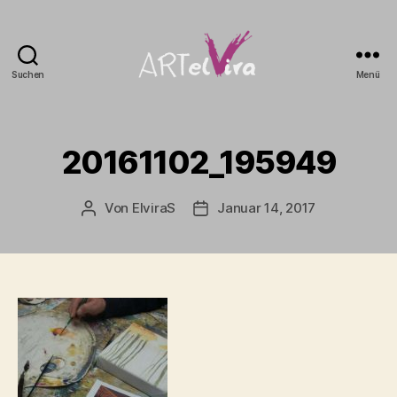
Suchen
Menü
artElvira
20161102_195949
Von
ElviraS
Januar 14, 2017
Beitragsautor
Beitragsdatum